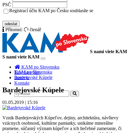
PSČ
Registrací účtu KAM po Česku souhlasíte se
zásady ochrany osobních údajů
odeslat
Přítomní:
čtenář
S nami viete KAM
S nami viete KAM
Toggle
navigation
KAM po Slovensku
KAM po Slovensku
Tipy na výlety
Bardejovské Kúpele
Inzercia
Kontakt
Bardejovské Kúpele
01.05.2019 | 15:16
Vznik Bardejovských Kúpeľov, dejiny, architektúra, návštevy
vzácnych osobností, kultúrne pamiatky, unikátne minerálne
pramene, súčasný význam kúpeľov a ich liečebné zameranie, či