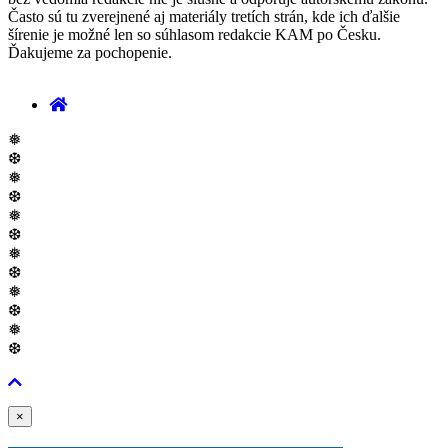
Často sú tu zverejnené aj materiály tretích strán, kde ich ďalšie
šírenie je možné len so súhlasom redakcie KAM po Česku.
Ďakujeme za pochopenie.
❅
❆
❅
❆
❅
❆
❅
❆
❅
❆
❅
❆
Zavřít
×