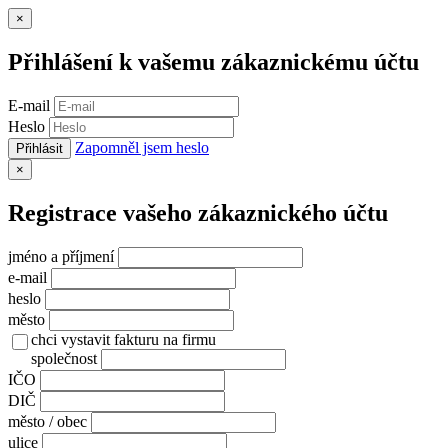
Zavřít
×
Přihlášení k vašemu zákaznickému účtu
E-mail
Heslo
Zapomněl jsem heslo
Přihlásit
Zavřít
×
Registrace vašeho zákaznického účtu
jméno a příjmení
e-mail
heslo
město
chci vystavit fakturu na firmu
společnost
IČO
DIČ
město / obec
ulice