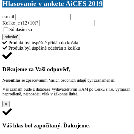
Hlasovanie v ankete AiCES 2019
e-mail
Koľko je
(12+10)
?
Súhlasím so
VŠEOBECNÝMI PODMIENKAMI ANKETY O CENY
odoslať
Produkt byl úspěšně přidán do košíku
Produkt byl úspěšně odebrán z košíku
Děkujeme za Vaši odpověď,
Nesouhlas
se zpracováním Vašich osobních údajů byl zaznamenán.
Váš záznam bude z databáze Vydavatelstvím KAM po Česku s.r.o. vymazán
neprodleně, nejpozději však v zákonné lhůtě.
×
Váš hlas bol započítaný. Ďakujeme.