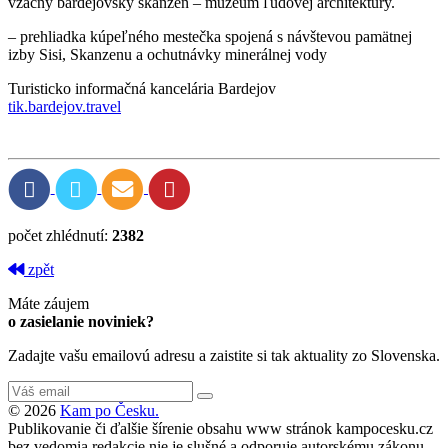
vzácny bardejovský skanzen – múzeum ľudovej architektúry.
– prehliadka kúpeľného mestečka spojená s návštevou pamätnej
izby Sisi, Skanzenu a ochutnávky minerálnej vody
Turisticko informačná kancelária Bardejov
tik.bardejov.travel
počet zhlédnutí:
2382
zpět
Máte záujem
o zasielanie noviniek?
Zadajte vašu emailovú adresu a zaistite si tak aktuality zo Slovenska.
© 2026
Kam po Česku.
Publikovanie či ďalšie šírenie obsahu www stránok kampocesku.cz
bez vedomia redakcie nie je slušné a odporuje autorskému zákonu.