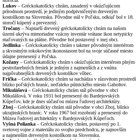
storočia.
Lukov
– Gréckokatolícky chrám, zasadený v okúzľujúcom
prírodnom prostredí, je jediným podpivničeným dreveným
kostolíkom na Slovensku. Pôvodne stál v Poľsku, odkiaľ bol v 18.
storočí kúpený a prevezený.
Tročany
– Najstarší drevený gréckokatolícky chrám na našom
území ukrýva mimoriadne vzácny inventár vrátane ikon netypicky
maľovaných na plátne. Pôvodne bol postavený v inej obci.
Jedlinka
– Gréckokatolícky chrám s takmer pôvodným interiérom
a skvostným rokokovým ikonostasom bol na svoje súčasné miesto
údajne prenesený z Poľska.
Kožany
– Gréckokatolícky chrám s okúzľujúcim interiérom plným
pestrofarebných fresiek je jedným z najmenších a z vnútra
najpôvabnejších drevených kostolíkov vôbec.
Frička
– Gréckokatolícky chrám sa nachádza v rázovitom prostredí
blízko poľských hraníc, neďaleko pútnického miesto Gaboltov.
Mikulášová
– Gréckokatolícky chrám stál pôvodne v obci
Mikulášová. V roku 1931 bol prenesený do Bardejovských
Kúpeľov, kde je dnes súčasťou múzea ľudovej architektúry.
Zboj
– Gréckokatolícky chrám stál pôvodne v obci Zboj, blízko
ukrajinských hraníc. V roku 1967 bol rozobratý a prenesený do
Múzea ľudovej architektúry v Bardejovských Kúpeľoch.
Vyšná Polianka
– Gréckokatolícky chrám, postavený po 1.
svetovej vojne z materiálu zo svojho predchodcu, je najnovším
a najmenším dreveným kostolíkom na Slovensku.