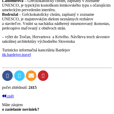
Ladomirová
– Gréckokatolícky chrám, zapísaný v zozname
UNESCO, je typickým kostolíkom lemkovského typu s očarujúcim
umeleckým prevedením interiéru.
Bodružal
– Gréckokatolícky chrám, zapísaný v zozname
UNESCO, je majstrovským dielom neznámych rezbárov
a staviteľov. Vnútri sa nachádza nádherný mramorovaný ikonostas,
prekvapivo maľovaný z obidvoch strán.
– výlet do Tročan, Hervartova a Krivého. Návšteva troch skvostov
sakrálnej architektúry východného Slovenska
Turisticko informačná kancelária Bardejov
tik.bardejov.travel
počet zhlédnutí:
2415
zpět
Máte záujem
o zasielanie noviniek?