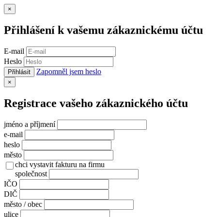
Zavřít
×
Přihlášení k vašemu zákaznickému účtu
E-mail
Heslo
Zapomněl jsem heslo
Přihlásit
Zavřít
×
Registrace vašeho zákaznického účtu
jméno a příjmení
e-mail
heslo
město
chci vystavit fakturu na firmu
společnost
IČO
DIČ
město / obec
ulice