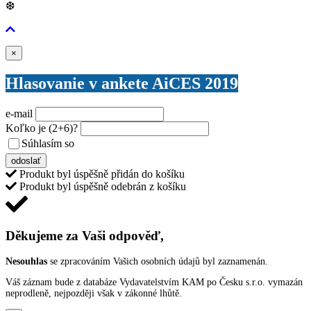
❆
Zavřít
×
Hlasovanie v ankete AiCES 2019
e-mail
Koľko je
(2+6)
?
Súhlasím so
VŠEOBECNÝMI PODMIENKAMI ANKETY O CENY
odoslať
Produkt byl úspěšně přidán do košíku
Produkt byl úspěšně odebrán z košíku
Děkujeme za Vaši odpověď,
Nesouhlas
se zpracováním Vašich osobních údajů byl zaznamenán.
Váš záznam bude z databáze Vydavatelstvím KAM po Česku s.r.o. vymazán
neprodleně, nejpozději však v zákonné lhůtě.