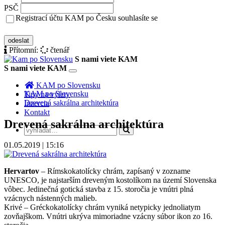
PSČ
Registrací účtu KAM po Česku souhlasíte se
zásady ochrany osobních údajů
odeslat
Přítomní:
čtenář
S nami viete KAM
S nami viete KAM
Toggle
navigation
KAM po Slovensku
KAM po Slovensku
Tipy na výlety
Drevená sakrálna architektúra
Inzercia
Kontakt
Drevená sakrálna architektúra
01.05.2019 | 15:16
Hervartov
– Rímskokatolícky chrám, zapísaný v zozname
UNESCO, je najstarším dreveným kostolíkom na území Slovenska
vôbec. Jedinečná gotická stavba z 15. storočia je vnútri plná
vzácnych nástenných malieb.
Krivé – Gréckokatolícky chrám vyniká netypicky jednoliatym
zovňajškom. Vnútri ukrýva mimoriadne vzácny súbor ikon zo 16.